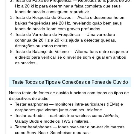
Teste de Faixa de Frequência — Reproduz tons puros de 20
Hz a 20 kHz para determinar a faixa completa que seus
fones de ouvido conseguem reproduzir.
Teste de Resposta de Graves — Avalia o desempenho em
baixas frequências até 20 Hz, revelando quão bem seus
fones de ouvido lidam com graves profundos.
Teste de Varredura de Frequência — Uma varredura
contínua de 20 Hz a 20 kHz ajuda a detectar quedas,
distorções ou zonas mortas.
Teste de Balanço de Volume — Alterna tons entre esquerdo
e direito para verificar se o nível de som é igual em ambos
os ouvidos.
Teste Todos os Tipos e Conexões de Fones de Ouvido
Nosso teste de fones de ouvido funciona com todos os tipos de
dispositivos de áudio:
Testar earphones — monitores intra-auriculares (IEMs) e
earphones que vieram junto com seu telefone.
Testar earbuds — earbuds true wireless como AirPods,
Galaxy Buds e modelos TWS similares.
Testar headphones — fones over-ear e on-ear de marcas
como Sony, Bose, Sennheiser e outras.