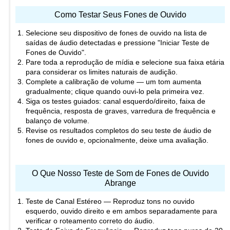
Como Testar Seus Fones de Ouvido
Selecione seu dispositivo de fones de ouvido na lista de
Outras impressões sobre seus fones de ouvido ou nosso site
saídas de áudio detectadas e pressione "Iniciar Teste de
Avalie seus fones de ouvido
*
Fones de Ouvido".
Pare toda a reprodução de mídia e selecione sua faixa etária
para considerar os limites naturais de audição.
Seu nome
*
Complete a calibração de volume — um tom aumenta
gradualmente; clique quando ouvi-lo pela primeira vez.
Siga os testes guiados: canal esquerdo/direito, faixa de
frequência, resposta de graves, varredura de frequência e
Enviar sua avaliação
balanço de volume.
Revise os resultados completos do seu teste de áudio de
fones de ouvido e, opcionalmente, deixe uma avaliação.
O Que Nosso Teste de Som de Fones de Ouvido
Abrange
Teste de Canal Estéreo — Reproduz tons no ouvido
esquerdo, ouvido direito e em ambos separadamente para
verificar o roteamento correto do áudio.