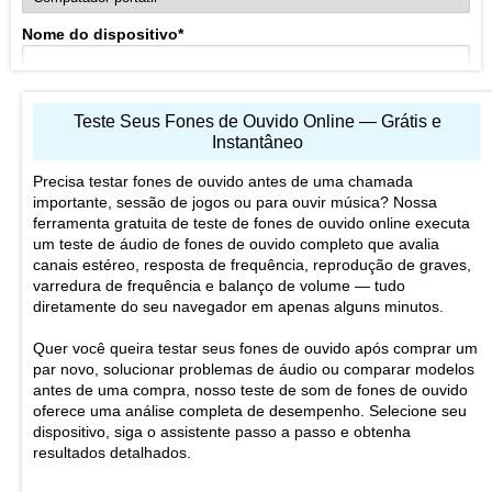
Nome do dispositivo
*
Por exemplo, Samsung Galaxy S8+ ou MacBook Pro 13" (2017)
Vantagens dos seus fones de ouvido
*
Teste Seus Fones de Ouvido Online — Grátis e
Instantâneo
Precisa testar fones de ouvido antes de uma chamada
importante, sessão de jogos ou para ouvir música? Nossa
ferramenta gratuita de teste de fones de ouvido online executa
um teste de áudio de fones de ouvido completo que avalia
O que você gosta nos seus fones de ouvido?
canais estéreo, resposta de frequência, reprodução de graves,
Desvantagens dos seus fones de ouvido
*
varredura de frequência e balanço de volume — tudo
diretamente do seu navegador em apenas alguns minutos.
Quer você queira testar seus fones de ouvido após comprar um
par novo, solucionar problemas de áudio ou comparar modelos
antes de uma compra, nosso teste de som de fones de ouvido
O que você não gosta nos seus fones de ouvido?
oferece uma análise completa de desempenho. Selecione seu
dispositivo, siga o assistente passo a passo e obtenha
Comentário
resultados detalhados.